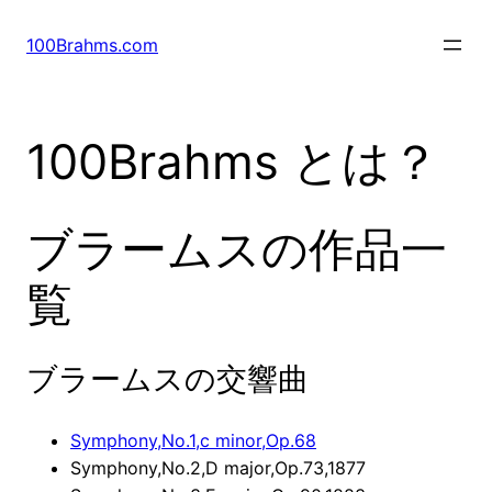
内
容
100Brahms.com
を
ス
キ
100Brahms とは？
ッ
プ
ブラームスの作品一
覧
ブラームスの交響曲
Symphony,No.1,c minor,Op.68
Symphony,No.2,D major,Op.73,1877