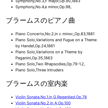
Symphony,No.3,F major,Op.90,1883
Symphony,No.4,e minor,Op.98,
ブラームスのピアノ曲
Piano Concerto,No.2,in c minor,,Op.83,1881
Piano Solo,Variations and Fugue on a Theme
by Handel,Op.24,1861
Piano Solo,Variations on a Theme by
Paganini,Op.35,1863
Piano Solo,Two Rhapsodies,Op.79-1.2,
Piano Solo,Three Intruders
ブラームスの室内楽
Violin Sonata,No.1,in G,Regenlied,Op.78
Violin Sonata,No.2,in A,Op.100