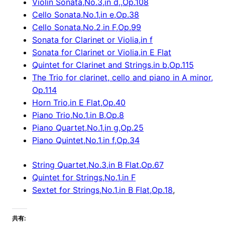
Violin Sonata,No.3,in d,,Op.108
Cello Sonata,No.1,in e,Op.38
Cello Sonata,No.2,in F,Op.99
Sonata for Clarinet or Violia,in f
Sonata for Clarinet or Violia,in E Flat
Quintet for Clarinet and Strings,in b,Op.115
The Trio for clarinet, cello and piano in A minor,
Op.114
Horn Trio,in E Flat,Op.40
Piano Trio,No.1,in B,Op.8
Piano Quartet,No.1,in g,Op.25
Piano Quintet,No.1,in f,Op.34
String Quartet,No.3,in B Flat,Op.67
Quintet for Strings,No.1,in F
Sextet for Strings,No.1,in B Flat,Op.18
,
共有: